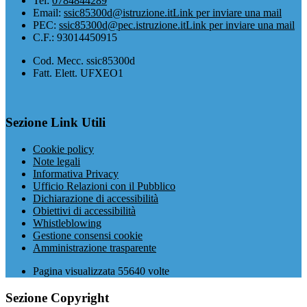
Tel:
0784844289
Email:
ssic85300d@istruzione.it
Link per inviare una mail
PEC:
ssic85300d@pec.istruzione.it
Link per inviare una mail
C.F.: 93014450915
Cod. Mecc. ssic85300d
Fatt. Elett. UFXEO1
Sezione Link Utili
Cookie policy
Note legali
Informativa Privacy
Ufficio Relazioni con il Pubblico
Dichiarazione di accessibilità
Obiettivi di accessibilità
Whistleblowing
Gestione consensi cookie
Amministrazione trasparente
Pagina visualizzata
55640
volte
Sezione Copyright