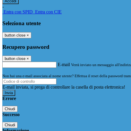
-
Entra con SPID
Entra con CIE
Seleziona utente
button close
×
Recupero password
button close
×
E-mail
Verrà inviato un messaggio all'indirizz
Non hai una e-mail associata al nome utente? Effettua il reset della password tram
E-mail inviata, si prega di controllare la casella di posta elettronica!
Errore
Chiudi
Successo
Chiudi
Informazione