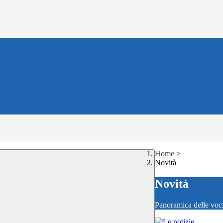
Home
>
Novità
Novità
Panoramica delle voc