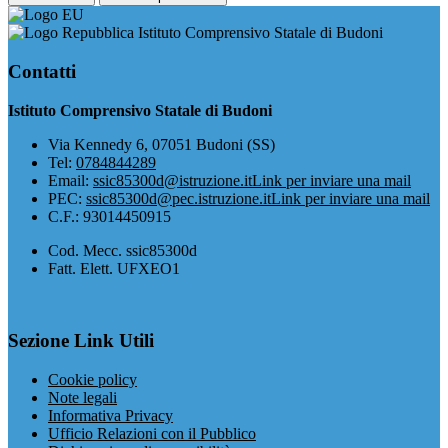
Istituto Comprensivo Statale di Budoni
Contatti
Istituto Comprensivo Statale di Budoni
Via Kennedy 6, 07051 Budoni (SS)
Tel:
0784844289
Email:
ssic85300d@istruzione.it
Link per inviare una mail
PEC:
ssic85300d@pec.istruzione.it
Link per inviare una mail
C.F.: 93014450915
Cod. Mecc. ssic85300d
Fatt. Elett. UFXEO1
Sezione Link Utili
Cookie policy
Note legali
Informativa Privacy
Ufficio Relazioni con il Pubblico