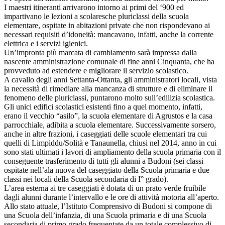
I maestri itineranti arrivarono intorno ai primi del ‘900 ed
impartivano le lezioni a scolaresche pluriclassi della scuola
elementare, ospitate in abitazioni private che non rispondevano ai
necessari requisiti d’idoneità: mancavano, infatti, anche la corrente
elettrica e i servizi igienici.
Un’impronta più marcata di cambiamento sarà impressa dalla
nascente amministrazione comunale di fine anni Cinquanta, che ha
provveduto ad estendere e migliorare il servizio scolastico.
A cavallo degli anni Settanta-Ottanta, gli amministratori locali, vista
la necessità di rimediare alla mancanza di strutture e di eliminare il
fenomeno delle pluriclassi, puntarono molto sull’edilizia scolastica.
Gli unici edifici scolastici esistenti fino a quel momento, infatti,
erano il vecchio “asilo”, la scuola elementare di Agrustos e la casa
parrocchiale, adibita a scuola elementare. Successivamente sorsero,
anche in altre frazioni, i caseggiati delle scuole elementari tra cui
quelli di Limpiddu/Solità e Tanaunella, chiusi nel 2014, anno in cui
sono stati ultimati i lavori di ampliamento della scuola primaria con il
conseguente trasferimento di tutti gli alunni a Budoni (sei classi
ospitate nell’ala nuova del caseggiato della Scuola primaria e due
classi nei locali della Scuola secondaria di I° grado).
L’area esterna ai tre caseggiati è dotata di un prato verde fruibile
dagli alunni durante l’intervallo e le ore di attività motoria all’aperto.
Allo stato attuale, l’Istituto Comprensivo di Budoni si compone di
una Scuola dell’infanzia, di una Scuola primaria e di una Scuola
secondaria di primo grado frequentate da un totale complessivo di