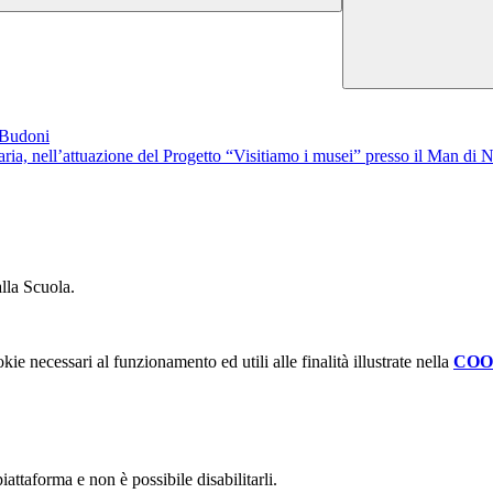
i Budoni
maria, nell’attuazione del Progetto “Visitiamo i musei” presso il Man di 
alla Scuola.
kie necessari al funzionamento ed utili alle finalità illustrate nella
COO
attaforma e non è possibile disabilitarli.