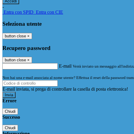
-
Entra con SPID
Entra con CIE
Seleziona utente
button close
×
Recupero password
button close
×
E-mail
Verrà inviato un messaggio all'indirizz
Non hai una e-mail associata al nome utente? Effettua il reset della password tram
E-mail inviata, si prega di controllare la casella di posta elettronica!
Errore
Chiudi
Successo
Chiudi
Informazione