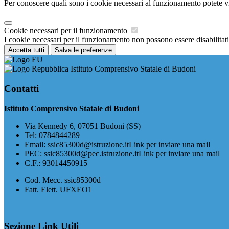
Per conoscere quali sono i cookie necessari al funzionamento potete v
Cookie necessari per il funzionamento
I cookie necessari per il funzionamento non possono essere disabilitati.
Accetta tutti
Salva le preferenze
Istituto Comprensivo Statale di Budoni
Contatti
Istituto Comprensivo Statale di Budoni
Via Kennedy 6, 07051 Budoni (SS)
Tel:
0784844289
Email:
ssic85300d@istruzione.it
Link per inviare una mail
PEC:
ssic85300d@pec.istruzione.it
Link per inviare una mail
C.F.: 93014450915
Cod. Mecc. ssic85300d
Fatt. Elett. UFXEO1
Sezione Link Utili