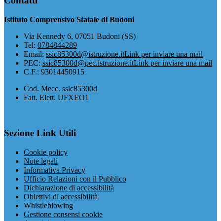
Contatti
Istituto Comprensivo Statale di Budoni
Via Kennedy 6, 07051 Budoni (SS)
Tel:
0784844289
Email:
ssic85300d@istruzione.it
Link per inviare una mail
PEC:
ssic85300d@pec.istruzione.it
Link per inviare una mail
C.F.: 93014450915
Cod. Mecc. ssic85300d
Fatt. Elett. UFXEO1
Sezione Link Utili
Cookie policy
Note legali
Informativa Privacy
Ufficio Relazioni con il Pubblico
Dichiarazione di accessibilità
Obiettivi di accessibilità
Whistleblowing
Gestione consensi cookie