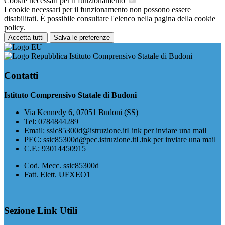
Cookie necessari per il funzionamento
I cookie necessari per il funzionamento non possono essere
disabilitati. È possibile consultare l'elenco nella pagina della cookie
policy.
Accetta tutti
Salva le preferenze
Istituto Comprensivo Statale di Budoni
Contatti
Istituto Comprensivo Statale di Budoni
Via Kennedy 6, 07051 Budoni (SS)
Tel:
0784844289
Email:
ssic85300d@istruzione.it
Link per inviare una mail
PEC:
ssic85300d@pec.istruzione.it
Link per inviare una mail
C.F.: 93014450915
Cod. Mecc. ssic85300d
Fatt. Elett. UFXEO1
Sezione Link Utili