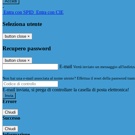
-
Entra con SPID
Entra con CIE
Seleziona utente
button close
×
Recupero password
button close
×
E-mail
Verrà inviato un messaggio all'indirizz
Non hai una e-mail associata al nome utente? Effettua il reset della password tram
E-mail inviata, si prega di controllare la casella di posta elettronica!
Errore
Chiudi
Successo
Chiudi
Informazione