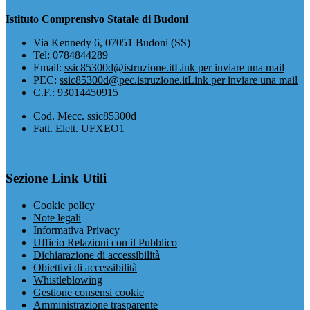
Istituto Comprensivo Statale di Budoni
Via Kennedy 6, 07051 Budoni (SS)
Tel:
0784844289
Email:
ssic85300d@istruzione.it
Link per inviare una mail
PEC:
ssic85300d@pec.istruzione.it
Link per inviare una mail
C.F.: 93014450915
Cod. Mecc. ssic85300d
Fatt. Elett. UFXEO1
Sezione Link Utili
Cookie policy
Note legali
Informativa Privacy
Ufficio Relazioni con il Pubblico
Dichiarazione di accessibilità
Obiettivi di accessibilità
Whistleblowing
Gestione consensi cookie
Amministrazione trasparente