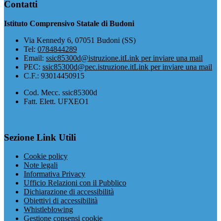
Contatti
Istituto Comprensivo Statale di Budoni
Via Kennedy 6, 07051 Budoni (SS)
Tel:
0784844289
Email:
ssic85300d@istruzione.it
Link per inviare una mail
PEC:
ssic85300d@pec.istruzione.it
Link per inviare una mail
C.F.: 93014450915
Cod. Mecc. ssic85300d
Fatt. Elett. UFXEO1
Sezione Link Utili
Cookie policy
Note legali
Informativa Privacy
Ufficio Relazioni con il Pubblico
Dichiarazione di accessibilità
Obiettivi di accessibilità
Whistleblowing
Gestione consensi cookie