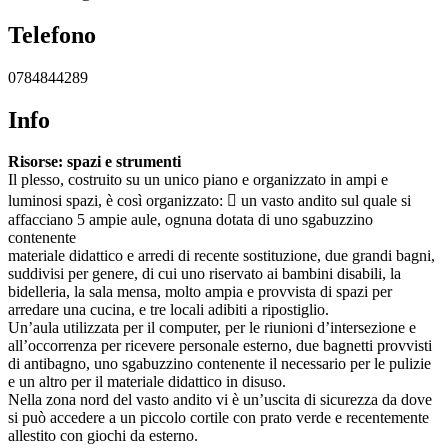
Telefono
0784844289
Info
Risorse: spazi e strumenti
Il plesso, costruito su un unico piano e organizzato in ampi e
luminosi spazi, è così organizzato:  un vasto andito sul quale si
affacciano 5 ampie aule, ognuna dotata di uno sgabuzzino
contenente
materiale didattico e arredi di recente sostituzione, due grandi bagni,
suddivisi per genere, di cui uno riservato ai bambini disabili, la
bidelleria, la sala mensa, molto ampia e provvista di spazi per
arredare una cucina, e tre locali adibiti a ripostiglio.
Un’aula utilizzata per il computer, per le riunioni d’intersezione e
all’occorrenza per ricevere personale esterno, due bagnetti provvisti
di antibagno, uno sgabuzzino contenente il necessario per le pulizie
e un altro per il materiale didattico in disuso.
Nella zona nord del vasto andito vi è un’uscita di sicurezza da dove
si può accedere a un piccolo cortile con prato verde e recentemente
allestito con giochi da esterno.