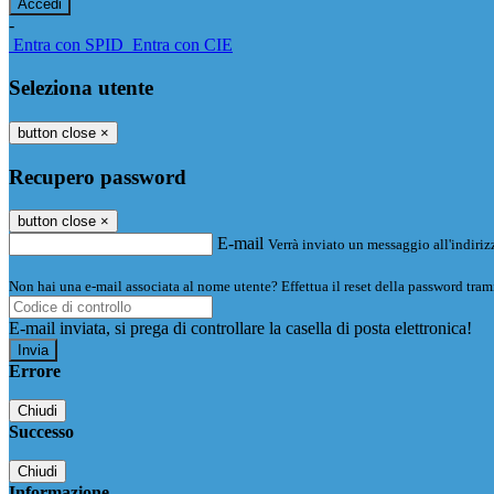
-
Entra con SPID
Entra con CIE
Seleziona utente
button close
×
Recupero password
button close
×
E-mail
Verrà inviato un messaggio all'indirizz
Non hai una e-mail associata al nome utente? Effettua il reset della password tram
E-mail inviata, si prega di controllare la casella di posta elettronica!
Errore
Chiudi
Successo
Chiudi
Informazione