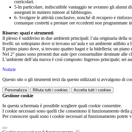
curricolari.
5-In particolare, indiscutibile vantaggio ne avranno gli alunni di
assegnati in numero minore al fabbisogno.
6- Svolgere le attività conclusive, nonché di recupero e rinforzo
comunque costretti a prestare ore eccedenti non programmate in
Risorse: spazi e strumenti
Il plesso è suddiviso in due ambienti principali: l’ala originaria della 
livelli: un sottopiano dove si trovano un’aula e un ambiente adibito a b
Il primo piano dove, si trovano quattro bagni e la bidelleria; un piano 
Nel 2° piano sono presenti due aule (per consuetudine destinate alle cl
L’ambiente dell’ala nuova è così composto: Ingresso principale; sei aule
Notizie
Questo sito o gli strumenti terzi da questo utilizzati si avvalgono di coo
Personalizza
Rifiuta tutti
i cookies
Accetta tutti
i cookies
Gestione cookie
In questa schermata è possibile scegliere quali cookie consentire.
I cookie necessari sono quelli che consentono il funzionamento della pi
Per conoscere quali sono i cookie necessari al funzionamento potete v