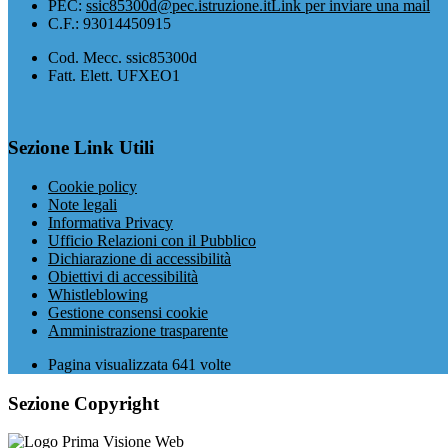
PEC:
ssic85300d@pec.istruzione.it
Link per inviare una mail
C.F.: 93014450915
Cod. Mecc. ssic85300d
Fatt. Elett. UFXEO1
Sezione Link Utili
Cookie policy
Note legali
Informativa Privacy
Ufficio Relazioni con il Pubblico
Dichiarazione di accessibilità
Obiettivi di accessibilità
Whistleblowing
Gestione consensi cookie
Amministrazione trasparente
Pagina visualizzata
641
volte
Sezione Copyright