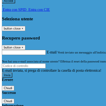
-
Entra con SPID
Entra con CIE
Seleziona utente
button close
×
Recupero password
button close
×
E-mail
Verrà inviato un messaggio all'indirizz
Non hai una e-mail associata al nome utente? Effettua il reset della password tram
E-mail inviata, si prega di controllare la casella di posta elettronica!
Errore
Chiudi
Successo
Chiudi
Informazione