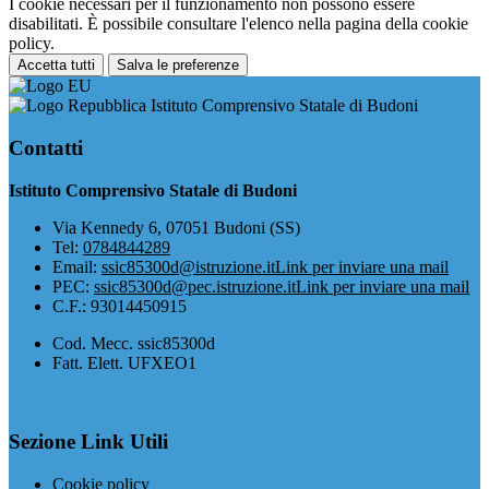
I cookie necessari per il funzionamento non possono essere
disabilitati. È possibile consultare l'elenco nella pagina della cookie
policy.
Accetta tutti
Salva le preferenze
Istituto Comprensivo Statale di Budoni
Contatti
Istituto Comprensivo Statale di Budoni
Via Kennedy 6, 07051 Budoni (SS)
Tel:
0784844289
Email:
ssic85300d@istruzione.it
Link per inviare una mail
PEC:
ssic85300d@pec.istruzione.it
Link per inviare una mail
C.F.: 93014450915
Cod. Mecc. ssic85300d
Fatt. Elett. UFXEO1
Sezione Link Utili
Cookie policy