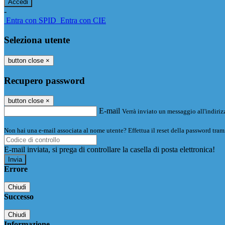
-
Entra con SPID
Entra con CIE
Seleziona utente
button close
×
Recupero password
button close
×
E-mail
Verrà inviato un messaggio all'indirizz
Non hai una e-mail associata al nome utente? Effettua il reset della password tram
E-mail inviata, si prega di controllare la casella di posta elettronica!
Errore
Chiudi
Successo
Chiudi
Informazione