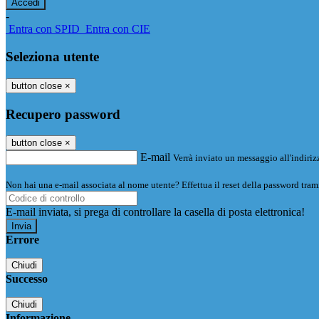
-
Entra con SPID
Entra con CIE
Seleziona utente
button close
×
Recupero password
button close
×
E-mail
Verrà inviato un messaggio all'indirizz
Non hai una e-mail associata al nome utente? Effettua il reset della password tram
E-mail inviata, si prega di controllare la casella di posta elettronica!
Errore
Chiudi
Successo
Chiudi
Informazione