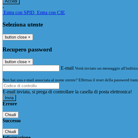
-
Entra con SPID
Entra con CIE
Seleziona utente
button close
×
Recupero password
button close
×
E-mail
Verrà inviato un messaggio all'indirizz
Non hai una e-mail associata al nome utente? Effettua il reset della password tram
E-mail inviata, si prega di controllare la casella di posta elettronica!
Errore
Chiudi
Successo
Chiudi
Informazione