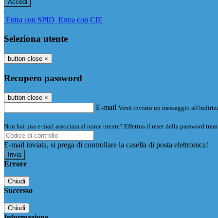
-
Entra con SPID
Entra con CIE
Seleziona utente
button close
×
Recupero password
button close
×
E-mail
Verrà inviato un messaggio all'indirizz
Non hai una e-mail associata al nome utente? Effettua il reset della password tram
E-mail inviata, si prega di controllare la casella di posta elettronica!
Errore
Chiudi
Successo
Chiudi
Informazione